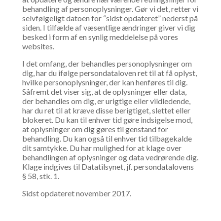
behandling af personoplysninger. Gør vi det, retter vi
selvfølgeligt datoen for “sidst opdateret” nederst på
siden. I tilfælde af væsentlige ændringer giver vi dig
besked i form af en synlig meddelelse på vores
websites.
I det omfang, der behandles personoplysninger om
dig, har du ifølge persondataloven ret til at få oplyst,
hvilke personoplysninger, der kan henføres til dig.
Såfremt det viser sig, at de oplysninger eller data,
der behandles om dig, er urigtige eller vildledende,
har du ret til at kræve disse berigtiget, slettet eller
blokeret. Du kan til enhver tid gøre indsigelse mod,
at oplysninger om dig gøres til genstand for
behandling. Du kan også til enhver tid tilbagekalde
dit samtykke. Du har mulighed for at klage over
behandlingen af oplysninger og data vedrørende dig.
Klage indgives til Datatilsynet, jf. persondatalovens
§ 58, stk. 1.
Sidst opdateret november 2017.